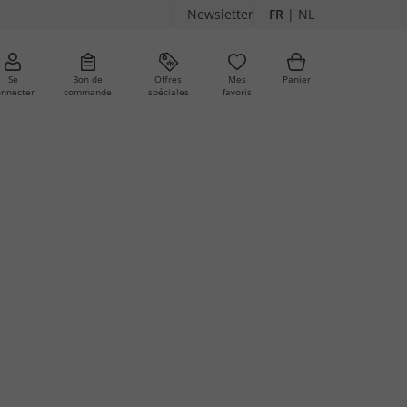
Newsletter
FR
|
NL
Se
Bon de
Offres
Mes
Panier
onnecter
commande
spéciales
favoris