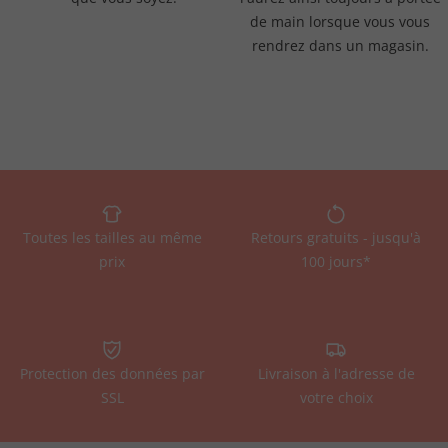
de main lorsque vous vous
rendrez dans un magasin.
Toutes les tailles au même
Retours gratuits - jusqu'à
prix
100 jours*
Protection des données par
Livraison à l'adresse de
SSL
votre choix