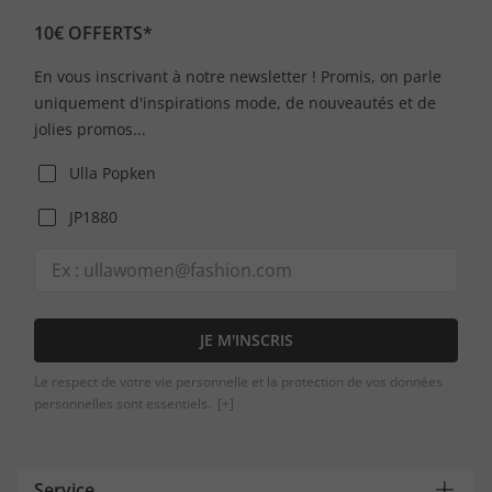
10€ OFFERTS*
En vous inscrivant à notre newsletter ! Promis, on parle
uniquement d'inspirations mode, de nouveautés et de
jolies promos...
Ulla Popken
JP1880
JE M'INSCRIS
Le respect de votre vie personnelle et la protection de vos données
personnelles sont essentiels.
[+]
Service