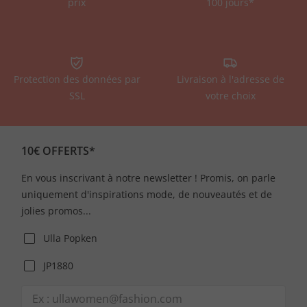
prix
100 jours*
Protection des données par
Livraison à l'adresse de
SSL
votre choix
10€ OFFERTS*
En vous inscrivant à notre newsletter ! Promis, on parle
uniquement d'inspirations mode, de nouveautés et de
jolies promos...
Ulla Popken
JP1880