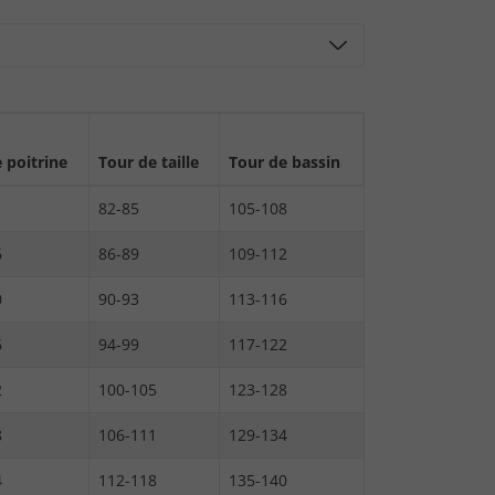
 poitrine
Tour de taille
Tour de bassin
82-85
105-108
6
86-89
109-112
0
90-93
113-116
6
94-99
117-122
2
100-105
123-128
8
106-111
129-134
4
112-118
135-140