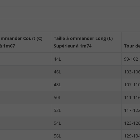
commander Court (C)
Taille à ommander Long (L)
 à 1m67
Supérieur à 1m74
Tour de
44L
99-102
46L
103-10
48L
107-11
50L
111-11
52L
117-12
54L
123-12
56L
129-13