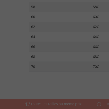
58
58C
60
60C
62
62C
64
64C
66
66C
68
68C
70
70C
Toutes les tailles au même prix
R