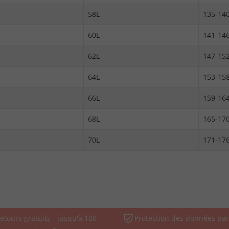
58L
135-14
60L
141-14
62L
147-15
64L
153-15
66L
159-16
68L
165-17
70L
171-17
etours gratuits - jusqu'à 100
Protection des données par