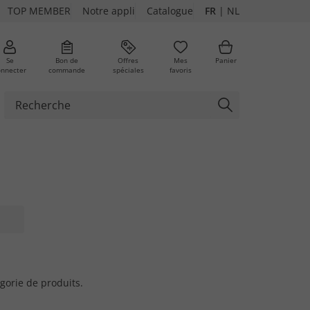
TOP MEMBER
Notre appli
Catalogue
FR
|
NL
Se
Bon de
Offres
Mes
Panier
onnecter
commande
spéciales
favoris
gorie de produits.