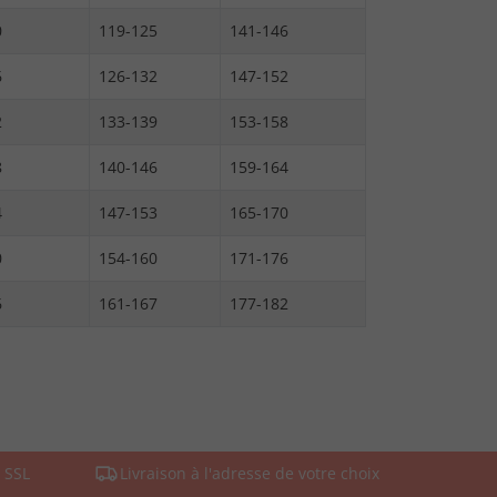
0
119-125
141-146
6
126-132
147-152
2
133-139
153-158
8
140-146
159-164
4
147-153
165-170
0
154-160
171-176
6
161-167
177-182
 SSL
Livraison à l'adresse de votre choix