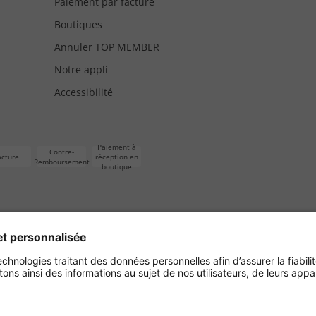
Paiement par facture
Boutiques
Annuler TOP MEMBER
Notre appli
Accessibilité
Paiement à
Contre-
acture
réception en
Remboursement
boutique
s de vente
Exercer mon droit de rétractation
Statuts
Ge