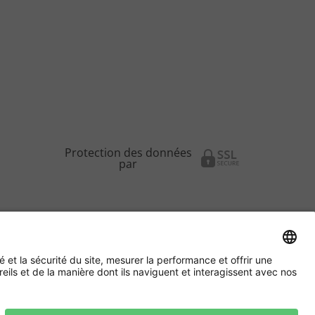
Protection des données
par
stion des Cookies
Langue:
FR
|
NL