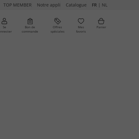
TOP MEMBER
Notre appli
Catalogue
FR
|
NL
Se
Bon de
Offres
Mes
Panier
onnecter
commande
spéciales
favoris