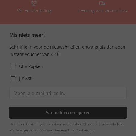
SSL versleuteling
Levering aan wensadres
Mis niets meer!
Schrijf je in voor de nieuwsbrief en ontvang als dank een
instant voucher van € 10.
Ulla Popken
JP1880
Aanmelden en sparen
Door een bestelling te plaatsen ga je akkoord met het privacybeleid
en de algemene voorwaarden van Ulla Popken.
[+]