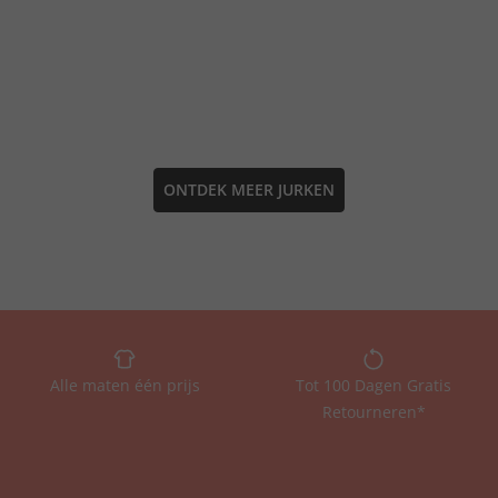
ONTDEK MEER JURKEN
Alle maten één prijs
Tot 100 Dagen Gratis
Retourneren*