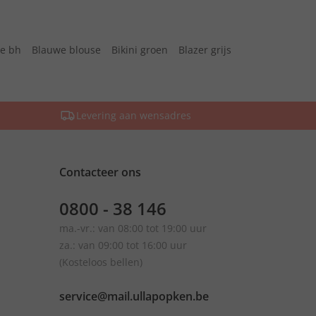
te bh
Blauwe blouse
Bikini groen
Blazer grijs
Levering aan wensadres
Contacteer ons
0800 - 38 146
ma.-vr.: van 08:00 tot 19:00 uur
za.: van 09:00 tot 16:00 uur
(Kosteloos bellen)
service@mail.ullapopken.be