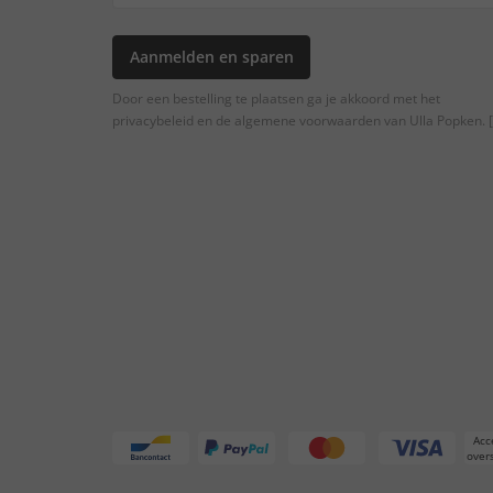
Aanmelden en sparen
Door een bestelling te plaatsen ga je akkoord met het
privacybeleid en de algemene voorwaarden van Ulla Popken.
[
Acc
overs