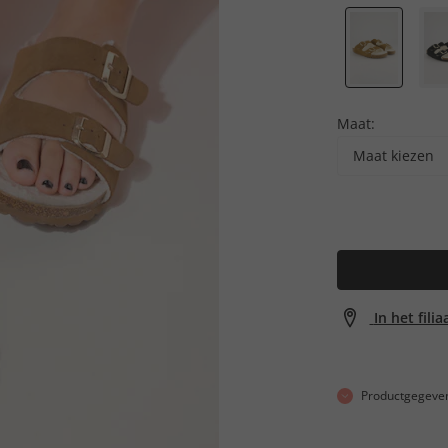
Maat:
Maat kiezen
In het fili
Productgegeve