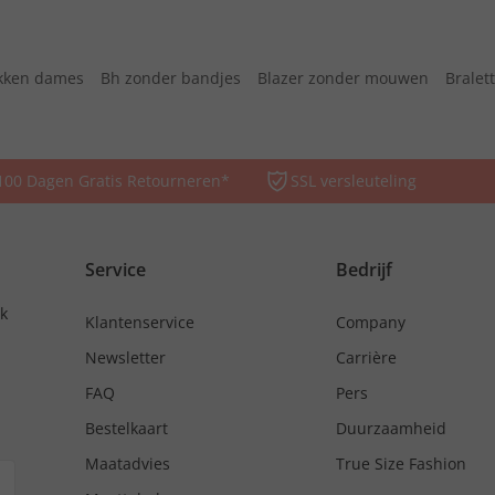
kken dames
Bh zonder bandjes
Blazer zonder mouwen
Bralet
100 Dagen Gratis Retourneren*
SSL versleuteling
Service
Bedrijf
nk
Klantenservice
Company
Newsletter
Carrière
FAQ
Pers
Bestelkaart
Duurzaamheid
Maatadvies
True Size Fashion