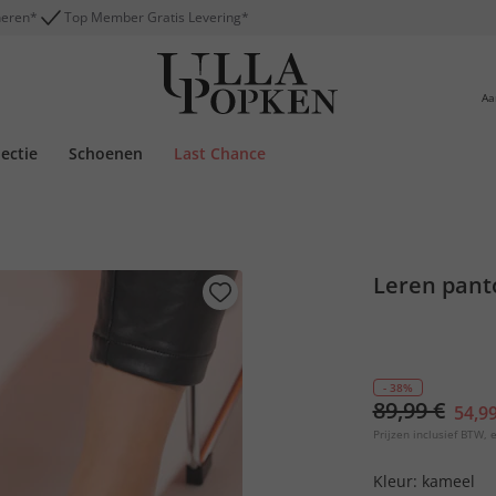
neren*
Top Member Gratis Levering*
Aa
lectie
Schoenen
Last Chance
Leren pant
- 38%
89,99 €
54,99
Prijzen inclusief BTW, e
Kleur:
kameel