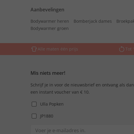
Aanbevelingen
Bodywarmer heren
Bomberjack dames
Broekpa
Bodywarmer groen
Alle maten één prijs
Tot 
Mis niets meer!
Schrijf je in voor de nieuwsbrief en ontvang als da
een instant voucher van € 10.
Ulla Popken
JP1880