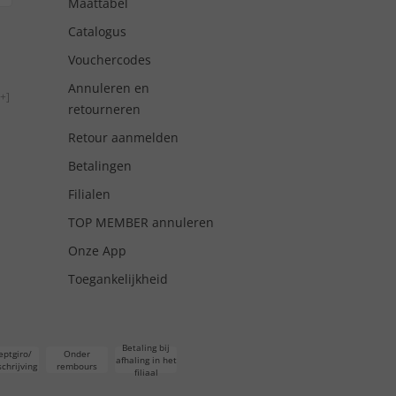
Maattabel
Catalogus
Vouchercodes
Annuleren en
+]
retourneren
Retour aanmelden
Betalingen
Filialen
TOP MEMBER annuleren
Onze App
Toegankelijkheid
Betaling bij
eptgiro/
Onder
afhaling in het
chrijving
rembours
filiaal