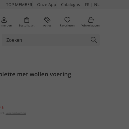
TOP MEMBER
Onze App
Catalogus
FR
|
NL
nmelden
Bestelkaart
Acties
Favorieten
Winkelwagen
olette met wollen voering
 €
xcl.
verzendkosten