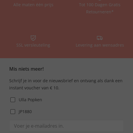
Alle maten één prijs
Tot 100 Dagen Gratis
Retourneren*
SSL versleuteling
Levering aan wensadres
Mis niets meer!
Schrijf je in voor de nieuwsbrief en ontvang als dank een
instant voucher van € 10.
Ulla Popken
JP1880