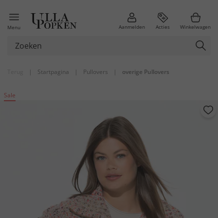
Aanmelden
Acties
Winkelwagen
Menu
Terug
|
Startpagina
|
Pullovers
|
overige Pullovers
Sale