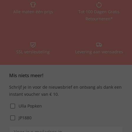
Alle maten één prijs
Tot 100 Dagen Gratis
Retourneren*
SSL versleuteling
Levering aan wensadres
Mis niets meer!
Schrijf je in voor de nieuwsbrief en ontvang als dank een
instant voucher van € 10.
Ulla Popken
JP1880