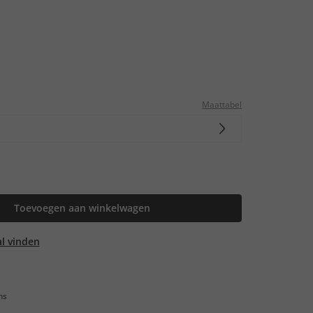
Maattabel
Toevoegen aan winkelwagen
aal vinden
ns