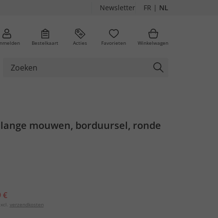
Newsletter
FR
|
NL
nmelden
Bestelkaart
Acties
Favorieten
Winkelwagen
t lange mouwen, borduursel, ronde
 €
xcl.
verzendkosten