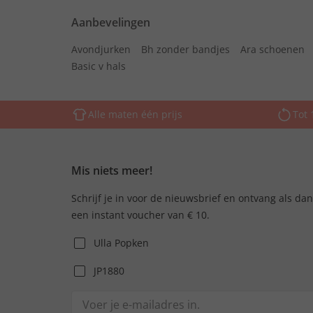
Aanbevelingen
Avondjurken
Bh zonder bandjes
Ara schoenen
Basic v hals
Alle maten één prijs
Tot 
Mis niets meer!
Schrijf je in voor de nieuwsbrief en ontvang als da
een instant voucher van € 10.
Ulla Popken
JP1880