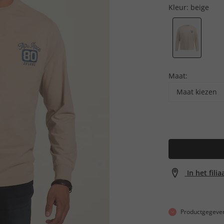
Kleur:
beige
Maat:
Maat kiezen
In het fili
Productgegeve