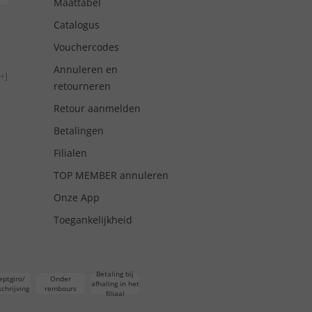
Maattabel
Catalogus
Vouchercodes
Annuleren en
+]
retourneren
Retour aanmelden
Betalingen
Filialen
TOP MEMBER annuleren
Onze App
Toegankelijkheid
Betaling bij
eptgiro/
Onder
afhaling in het
chrijving
rembours
filiaal