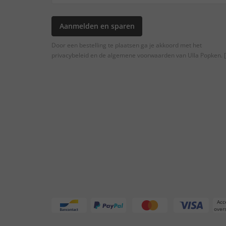
Aanmelden en sparen
Door een bestelling te plaatsen ga je akkoord met het
privacybeleid en de algemene voorwaarden van Ulla Popken.
[
Acc
overs