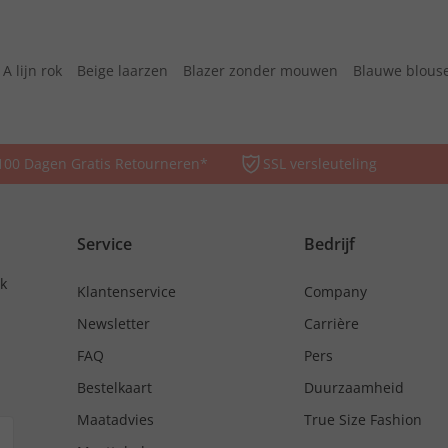
A lijn rok
Beige laarzen
Blazer zonder mouwen
Blauwe blous
100 Dagen Gratis Retourneren*
SSL versleuteling
Service
Bedrijf
nk
Klantenservice
Company
Newsletter
Carrière
FAQ
Pers
Bestelkaart
Duurzaamheid
Maatadvies
True Size Fashion