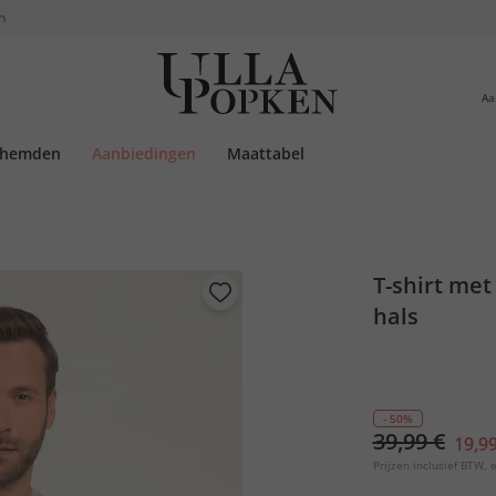
n
Aa
rhemden
Aanbiedingen
Maattabel
T-shirt me
hals
- 50%
39,99 €
19,99
Prijzen inclusief BTW, e