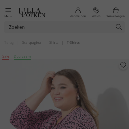
Aanmelden
Acties
Winkelwagen
Menu
Terug
|
Startpagina
|
Shirts
|
T-Shirts
Sale
Duurzaam