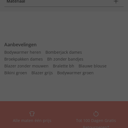
Materiaal
Aanbevelingen
Bodywarmer heren
Bomberjack dames
Broekpakken dames
Bh zonder bandjes
Blazer zonder mouwen
Bralette bh
Blauwe blouse
Bikini groen
Blazer grijs
Bodywarmer groen
Alle maten één prijs
Tot 100 Dagen Gratis
Retourneren*