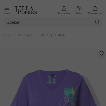
Aanmelden
Acties
Winkelwagen
Menu
Terug
|
Startpagina
|
Shirts
|
T-Shirts