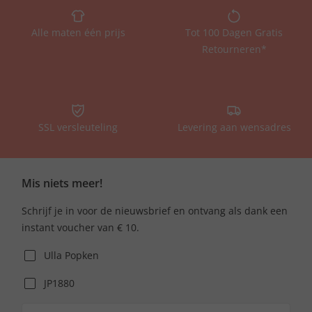
Alle maten één prijs
Tot 100 Dagen Gratis
Retourneren*
SSL versleuteling
Levering aan wensadres
Mis niets meer!
Schrijf je in voor de nieuwsbrief en ontvang als dank een
instant voucher van € 10.
Ulla Popken
JP1880