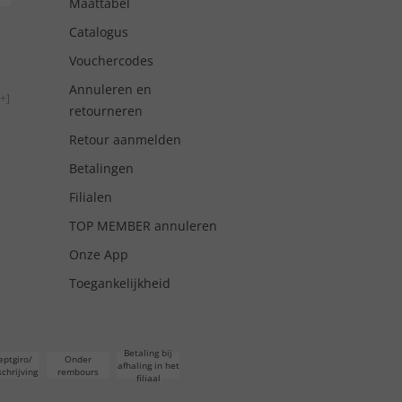
Maattabel
Catalogus
Vouchercodes
Annuleren en
+]
retourneren
Retour aanmelden
Betalingen
Filialen
TOP MEMBER annuleren
Onze App
Toegankelijkheid
Betaling bij
eptgiro/
Onder
afhaling in het
chrijving
rembours
filiaal