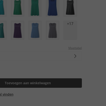
+17
Maattabel
Toevoegen aan winkelwagen
aal vinden