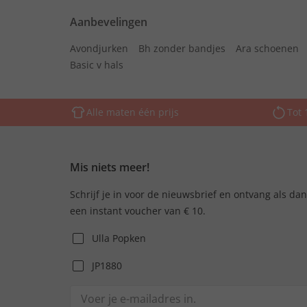
Aanbevelingen
Avondjurken
Bh zonder bandjes
Ara schoenen
Basic v hals
Alle maten één prijs
Tot 
Mis niets meer!
Schrijf je in voor de nieuwsbrief en ontvang als da
een instant voucher van € 10.
Ulla Popken
JP1880