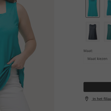
Maat:
Maat kiezen
In het fili