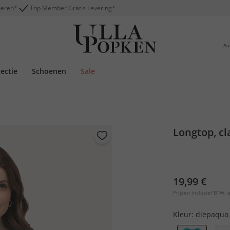
neren*
Top Member Gratis Levering*
Aa
lectie
Schoenen
Sale
Longtop, cl
19,99 €
Prijzen inclusief BTW, e
Kleur:
diepaqua