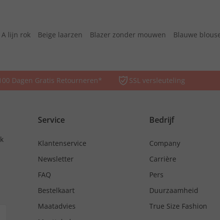
A lijn rok
Beige laarzen
Blazer zonder mouwen
Blauwe blous
100 Dagen Gratis Retourneren*
SSL versleuteling
Service
Bedrijf
nk
Klantenservice
Company
Newsletter
Carrière
FAQ
Pers
Bestelkaart
Duurzaamheid
Maatadvies
True Size Fashion