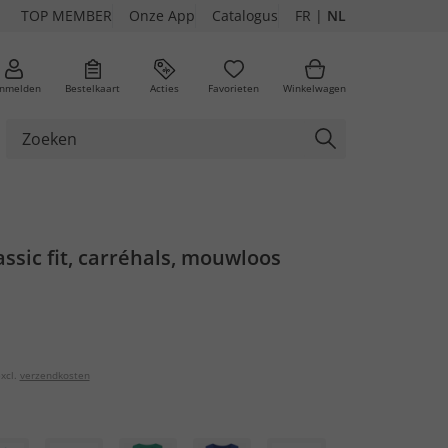
TOP MEMBER
Onze App
Catalogus
FR
|
NL
nmelden
Bestelkaart
Acties
Favorieten
Winkelwagen
assic fit, carréhals, mouwloos
xcl.
verzendkosten