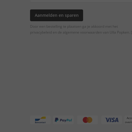
Aanmelden en sparen
Door een bestelling te plaatsen ga je akkoord met het
privacybeleid en de algemene voorwaarden van Ulla Popken.
[
Acc
overs