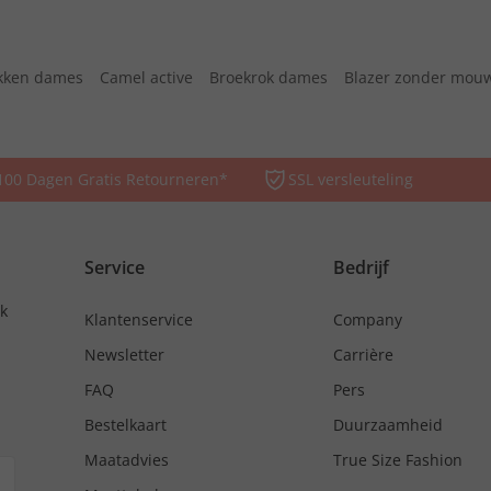
kken dames
Camel active
Broekrok dames
Blazer zonder mou
100 Dagen Gratis Retourneren*
SSL versleuteling
Service
Bedrijf
nk
Klantenservice
Company
Newsletter
Carrière
FAQ
Pers
Bestelkaart
Duurzaamheid
Maatadvies
True Size Fashion