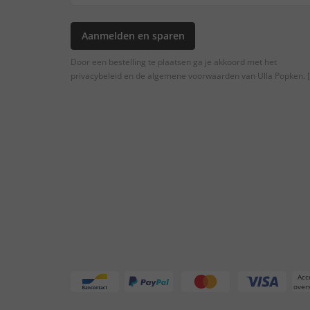
Aanmelden en sparen
Door een bestelling te plaatsen ga je akkoord met het
privacybeleid en de algemene voorwaarden van Ulla Popken.
[
Acc
overs