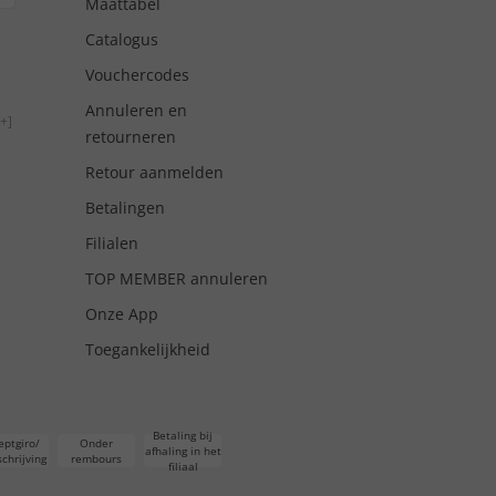
Maattabel
Catalogus
Vouchercodes
Annuleren en
+]
retourneren
Retour aanmelden
Betalingen
Filialen
TOP MEMBER annuleren
Onze App
Toegankelijkheid
Betaling bij
eptgiro/
Onder
afhaling in het
chrijving
rembours
filiaal