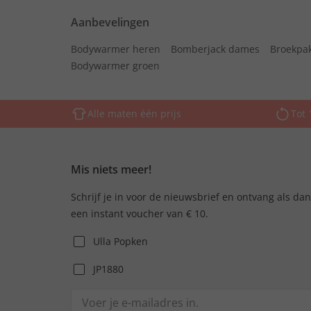
Aanbevelingen
Bodywarmer heren
Bomberjack dames
Broekpa
Bodywarmer groen
Alle maten één prijs
Tot 
Mis niets meer!
Schrijf je in voor de nieuwsbrief en ontvang als da
een instant voucher van € 10.
Ulla Popken
JP1880