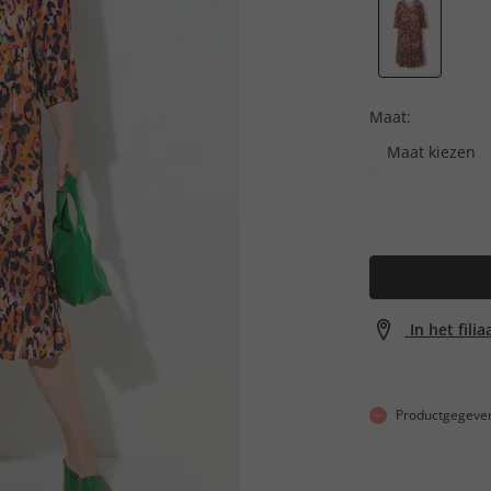
Maat:
Maat kiezen
In het fili
Productgegeve