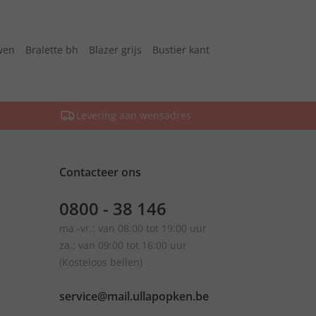
wen
Bralette bh
Blazer grijs
Bustier kant
Levering aan wensadres
Contacteer ons
0800 - 38 146
ma.-vr.: van 08:00 tot 19:00 uur
za.: van 09:00 tot 16:00 uur
(Kosteloos bellen)
service@mail.ullapopken.be