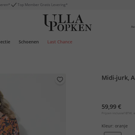
neren*
Top Member Gratis Levering*
Aa
lectie
Schoenen
Last Chance
Midi-jurk, A
59,99 €
Prijzen inclusief BTW, e
Kleur:
oranje