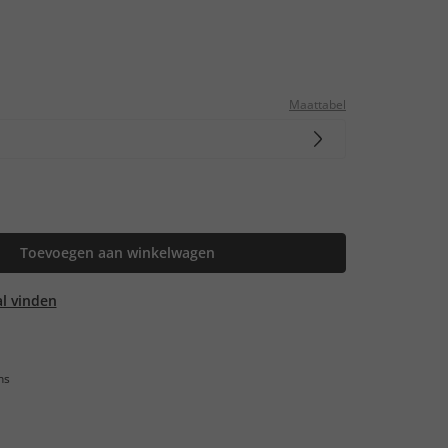
Maattabel
Toevoegen aan winkelwagen
aal vinden
ns