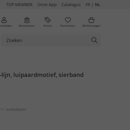
TOP MEMBER
Onze App
Catalogus
FR
|
NL
nmelden
Bestelkaart
Acties
Favorieten
Winkelwagen
-lijn, luipaardmotief, sierband
xcl.
verzendkosten