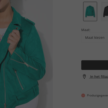
Maat:
Maat kiezen
In het fili
Productgegeve