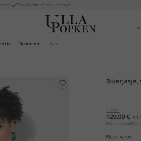
neren*
Top Member Gratis Levering*
Aa
lectie
Schoenen
Sale
Bikerjasje,
- 35%
129,99 €
84,
Prijzen inclusief BTW, e
Kleur:
varen