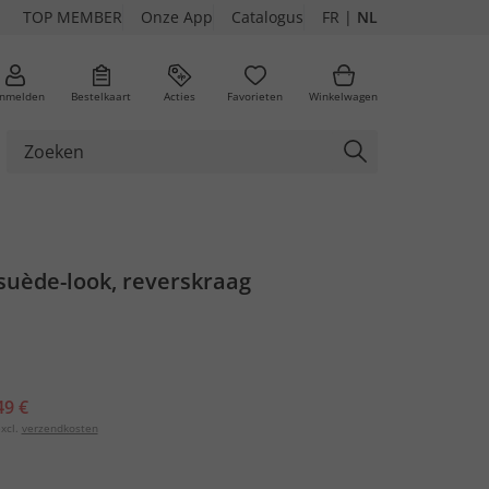
TOP MEMBER
Onze App
Catalogus
FR
|
NL
nmelden
Bestelkaart
Acties
Favorieten
Winkelwagen
 suède-look, reverskraag
49 €
xcl.
verzendkosten