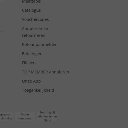
Maattabel
Catalogus
Vouchercodes
Annuleren en
+]
retourneren
Retour aanmelden
Betalingen
Filialen
TOP MEMBER annuleren
Onze App
Toegankelijkheid
Betaling bij
eptgiro/
Onder
afhaling in het
chrijving
rembours
filiaal