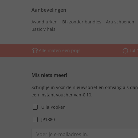
Aanbevelingen
Avondjurken
Bh zonder bandjes
Ara schoenen
Basic v hals
Alle maten één prijs
Tot 
Mis niets meer!
Schrijf je in voor de nieuwsbrief en ontvang als da
een instant voucher van € 10.
Ulla Popken
JP1880