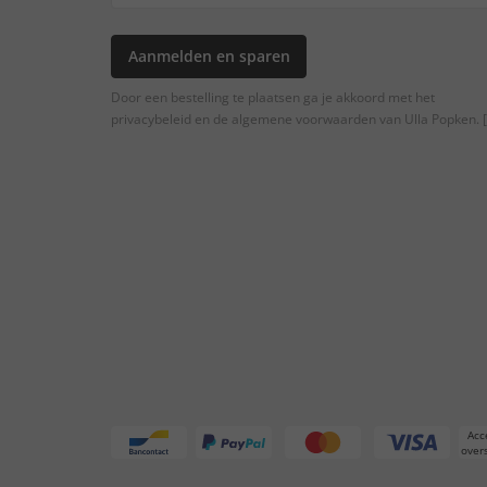
Aanmelden en sparen
Door een bestelling te plaatsen ga je akkoord met het
privacybeleid en de algemene voorwaarden van Ulla Popken.
[
Acc
overs