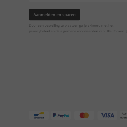
Aanmelden en sparen
Door een bestelling te plaatsen ga je akkoord met het
privacybeleid en de algemene voorwaarden van Ulla Popken.
[
Acc
overs