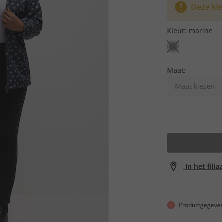
Deze kle
Kleur:
marine
Maat:
Maat kiezen
In het fili
Productgegeve