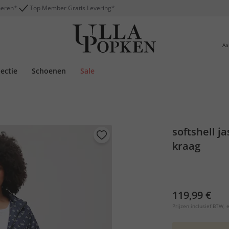
neren*
Top Member Gratis Levering*
Aa
lectie
Schoenen
Sale
softshell j
kraag
119,99 €
Prijzen inclusief BTW, e