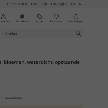
TOP MEMBER
Onze App
Catalogus
FR
|
NL
nmelden
Bestelkaart
Acties
Favorieten
Winkelwagen
as, bloemen, waterdicht, opstaande
xcl.
verzendkosten