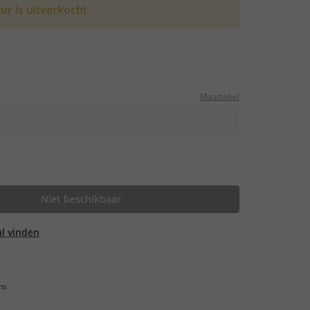
ur is uitverkocht
Maattabel
Niet beschikbaar
aal vinden
ns