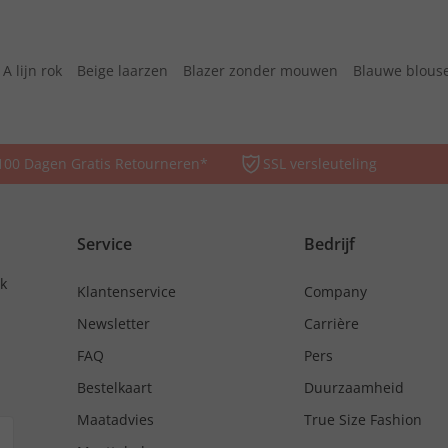
A lijn rok
Beige laarzen
Blazer zonder mouwen
Blauwe blous
100 Dagen Gratis Retourneren*
SSL versleuteling
Service
Bedrijf
nk
Klantenservice
Company
Newsletter
Carrière
FAQ
Pers
Bestelkaart
Duurzaamheid
Maatadvies
True Size Fashion