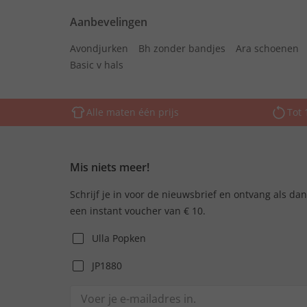
Aanbevelingen
Avondjurken
Bh zonder bandjes
Ara schoenen
Basic v hals
Alle maten één prijs
Tot 
Mis niets meer!
Schrijf je in voor de nieuwsbrief en ontvang als da
een instant voucher van € 10.
Ulla Popken
JP1880