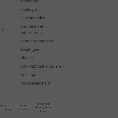
Maattabel
Catalogus
Vouchercodes
Annuleren en
+]
retourneren
Retour aanmelden
Betalingen
Filialen
TOP MEMBER annuleren
Onze App
Toegankelijkheid
Betaling bij
eptgiro/
Onder
afhaling in het
chrijving
rembours
filiaal