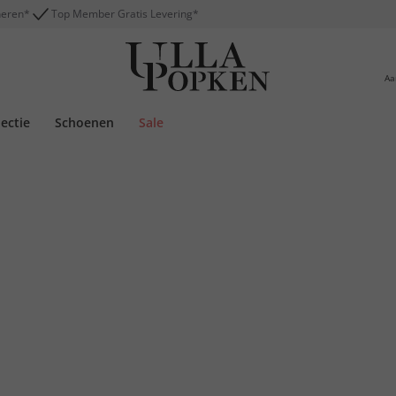
neren*
Top Member Gratis Levering*
Aa
lectie
Schoenen
Sale