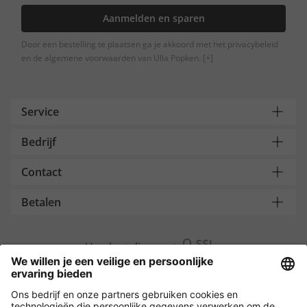
Aanmelden en sparen
Door een bestelling te plaatsen ga je akkoord met het privacybeleid
en de algemene voorwaarden van Ulla Popken.
[+]
Service
Bedrijf
Contact
Betalen
Versleuteling met
Overige webwinkels