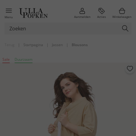
Aanmelden
Acties
Winkelwagen
Menu
Terug
|
Startpagina
|
Jassen
|
Blousons
Sale
Duurzaam