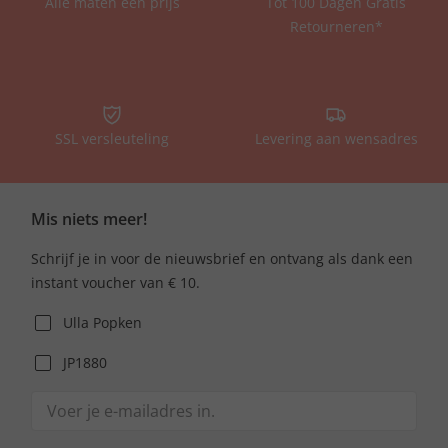
Alle maten één prijs
Tot 100 Dagen Gratis
Retourneren*
SSL versleuteling
Levering aan wensadres
Mis niets meer!
Schrijf je in voor de nieuwsbrief en ontvang als dank een
instant voucher van € 10.
Ulla Popken
JP1880