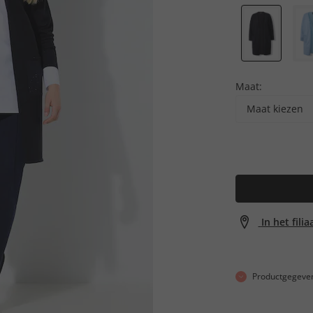
Maat:
Maat kiezen
In het fili
Productgegeve