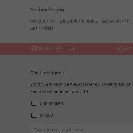
Aanbevelingen
Avondjurken
Bh zonder bandjes
Ara schoenen
Basic v hals
Alle maten één prijs
Tot 
Mis niets meer!
Schrijf je in voor de nieuwsbrief en ontvang als da
een instant voucher van € 10.
Ulla Popken
JP1880