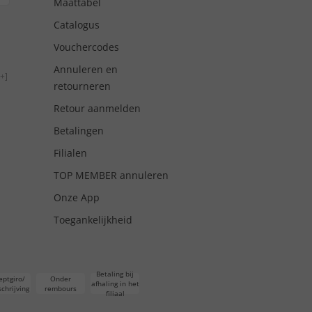
Maattabel
Catalogus
Vouchercodes
Annuleren en
+]
retourneren
Retour aanmelden
Betalingen
Filialen
TOP MEMBER annuleren
Onze App
Toegankelijkheid
Betaling bij
eptgiro/
Onder
afhaling in het
chrijving
rembours
filiaal