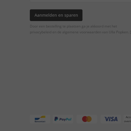
Aanmelden en sparen
Door een bestelling te plaatsen ga je akkoord met het
privacybeleid en de algemene voorwaarden van Ulla Popken.
[
Acc
overs