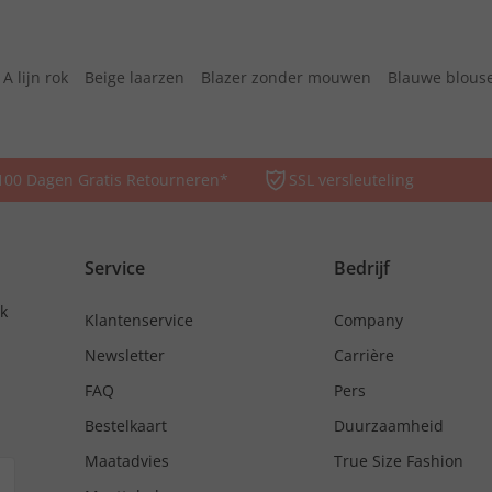
A lijn rok
Beige laarzen
Blazer zonder mouwen
Blauwe blous
100 Dagen Gratis Retourneren*
SSL versleuteling
Service
Bedrijf
nk
Klantenservice
Company
Newsletter
Carrière
FAQ
Pers
Bestelkaart
Duurzaamheid
Maatadvies
True Size Fashion