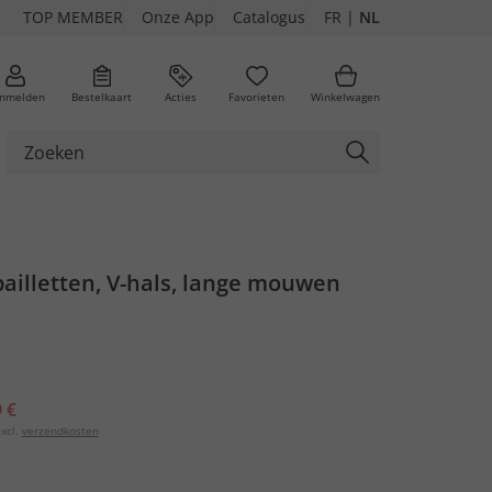
TOP MEMBER
Onze App
Catalogus
FR
|
NL
nmelden
Bestelkaart
Acties
Favorieten
Winkelwagen
pailletten, V-hals, lange mouwen
 €
xcl.
verzendkosten