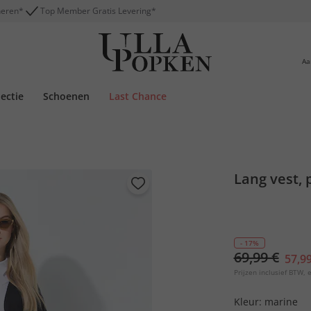
neren*
Top Member Gratis Levering*
Aa
lectie
Schoenen
Last Chance
Lang vest, 
- 17%
69,99 €
57,99
Prijzen inclusief BTW, e
Kleur:
marine