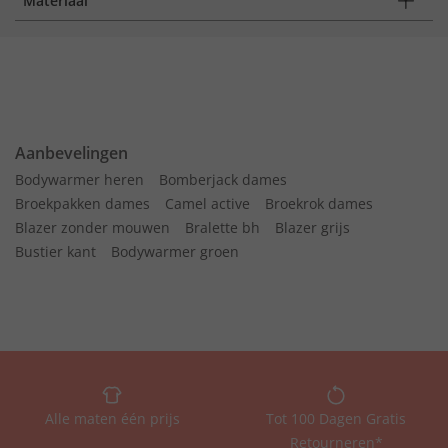
Materiaal
Aanbevelingen
Bodywarmer heren
Bomberjack dames
Broekpakken dames
Camel active
Broekrok dames
Blazer zonder mouwen
Bralette bh
Blazer grijs
Bustier kant
Bodywarmer groen
Alle maten één prijs
Tot 100 Dagen Gratis
Retourneren*