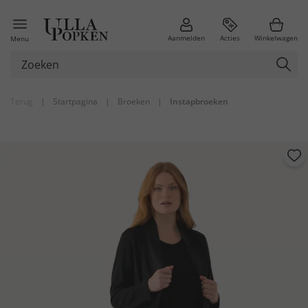
Aanmelden
Acties
Winkelwagen
Menu
Terug
|
Startpagina
|
Broeken
|
Instapbroeken