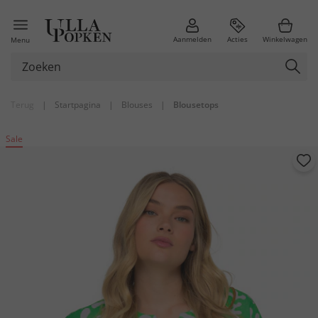
Aanmelden
Acties
Winkelwagen
Menu
Terug
|
Startpagina
|
Blouses
|
Blousetops
Sale