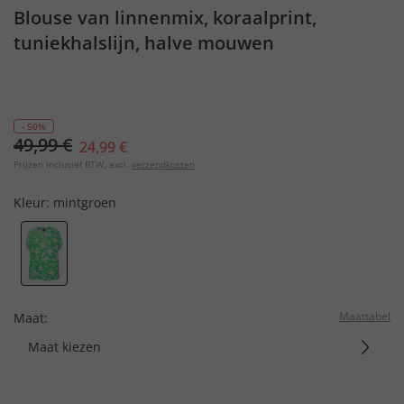
Blouse van linnenmix, koraalprint,
tuniekhalslijn, halve mouwen
- 50%
49,99 €
24,99 €
Prijzen inclusief BTW, excl.
verzendkosten
Kleur:
mintgroen
Maattabel
Maat:
Maat kiezen