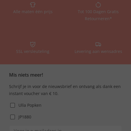
Alle maten één prijs
Tot 100 Dagen Gratis
Retourneren*
SSL versleuteling
Levering aan wensadres
Mis niets meer!
Schrijf je in voor de nieuwsbrief en ontvang als dank een
instant voucher van € 10.
Ulla Popken
JP1880