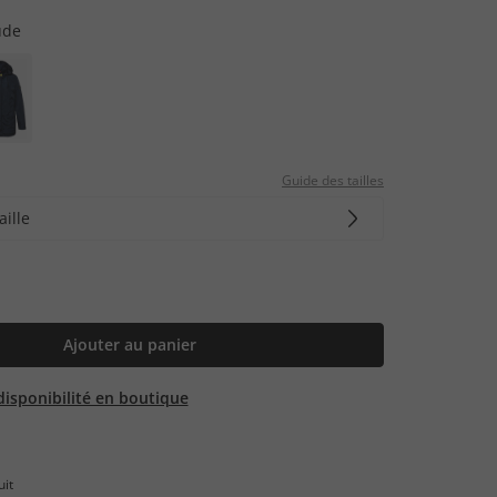
ude
Guide des tailles
aille
Ajouter au panier
 disponibilité en boutique
uit