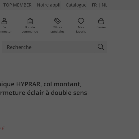
TOP MEMBER
Notre appli
Catalogue
FR
|
NL
Se
Bon de
Offres
Mes
Panier
onnecter
commande
spéciales
favoris
nique HYPRAR, col montant,
rmeture éclair à double sens
 €