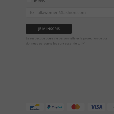
JP1880
JE M'INSCRIS
Le respect de votre vie personnelle et la protection de vos
données personnelles sont essentiels.
[+]
F