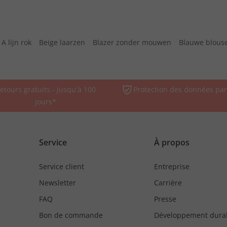
A lijn rok
Beige laarzen
Blazer zonder mouwen
Blauwe blous
etours gratuits - jusqu'à 100
Protection des données par
jours*
Service
À propos
Service client
Entreprise
Newsletter
Carrière
FAQ
Presse
Bon de commande
Développement dura