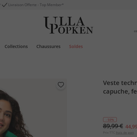
*
Livraison Offerte - Top Member*
c
Collections
Chaussures
Soldes
Veste tech
capuche, fe
- 50%
89,99 €
44,99
Prix TTC
frais de port