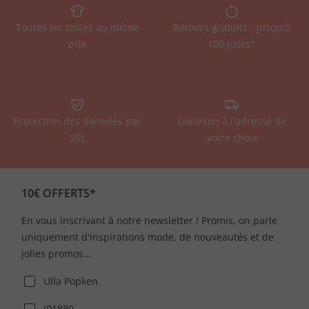
Toutes les tailles au même
Retours gratuits - jusqu'à
prix
100 jours*
Protection des données par
Livraison à l'adresse de
SSL
votre choix
10€ OFFERTS*
En vous inscrivant à notre newsletter ! Promis, on parle
uniquement d'inspirations mode, de nouveautés et de
jolies promos...
Ulla Popken
JP1880