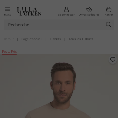
Se connecter
Offres spéciales
Panier
Menu
Retour
|
Page d’accueil
|
T-shirts
|
Tous les T-shirts
Petits Prix