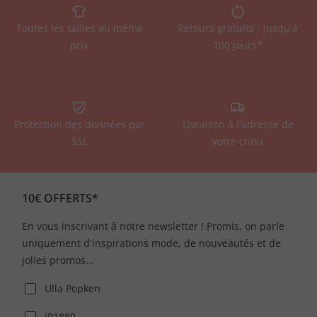
Toutes les tailles au même
Retours gratuits - jusqu'à
prix
100 jours*
Protection des données par
Livraison à l'adresse de
SSL
votre choix
10€ OFFERTS*
En vous inscrivant à notre newsletter ! Promis, on parle
uniquement d'inspirations mode, de nouveautés et de
jolies promos...
Ulla Popken
JP1880