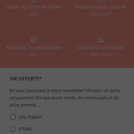
Toutes les tailles au même
Retours gratuits - jusqu'à
prix
100 jours*
Protection des données par
Livraison à l'adresse de
SSL
votre choix
10€ OFFERTS*
En vous inscrivant à notre newsletter ! Promis, on parle
uniquement d'inspirations mode, de nouveautés et de
jolies promos...
Ulla Popken
JP1880