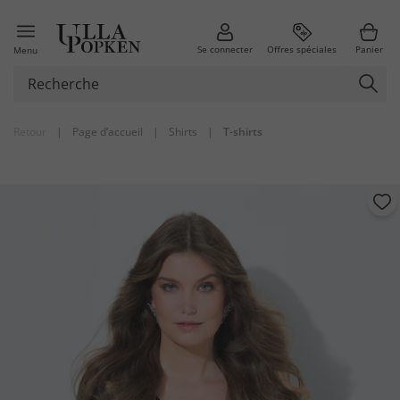
Se connecter
Offres spéciales
Panier
Menu
Retour
|
Page d’accueil
|
Shirts
|
T-shirts