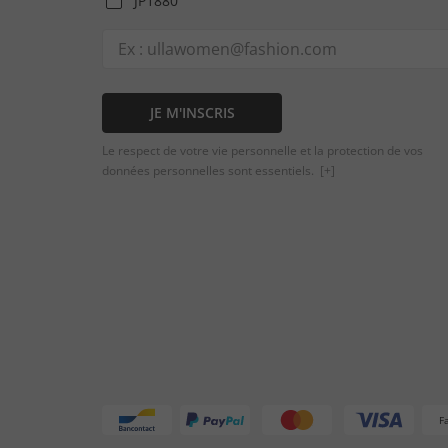
JP1880
JE M'INSCRIS
Le respect de votre vie personnelle et la protection de vos
données personnelles sont essentiels.
[+]
F