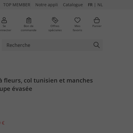
TOP MEMBER
Notre appli
Catalogue
FR
|
NL
Se
Bon de
Offres
Mes
Panier
onnecter
commande
spéciales
favoris
 fleurs, col tunisien et manches
oupe évasée
 €