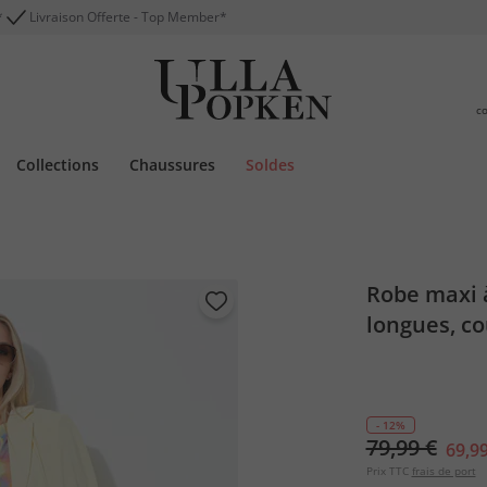
*
Livraison Offerte - Top Member*
c
Collections
Chaussures
Soldes
Robe maxi à
longues, c
- 12%
79,99 €
69,99
Prix TTC
frais de port