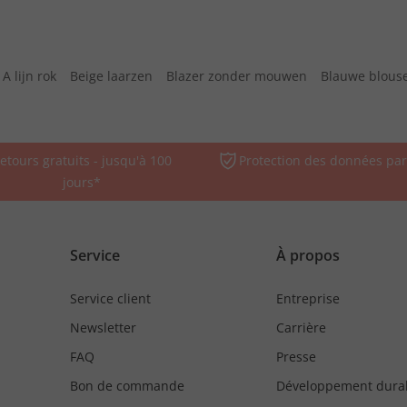
A lijn rok
Beige laarzen
Blazer zonder mouwen
Blauwe blous
etours gratuits - jusqu'à 100
Protection des données par
jours*
Service
À propos
Service client
Entreprise
Newsletter
Carrière
FAQ
Presse
Bon de commande
Développement dura