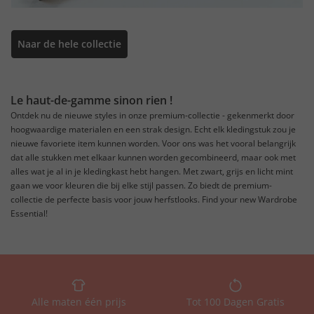
Naar de hele collectie
Le haut-de-gamme sinon rien !
Ontdek nu de nieuwe styles in onze premium-collectie - gekenmerkt door
hoogwaardige materialen en een strak design. Echt elk kledingstuk zou je
nieuwe favoriete item kunnen worden. Voor ons was het vooral belangrijk
dat alle stukken met elkaar kunnen worden gecombineerd, maar ook met
alles wat je al in je kledingkast hebt hangen. Met zwart, grijs en licht mint
gaan we voor kleuren die bij elke stijl passen. Zo biedt de premium-
collectie de perfecte basis voor jouw herfstlooks. Find your new Wardrobe
Essential!
Alle maten één prijs
Tot 100 Dagen Gratis