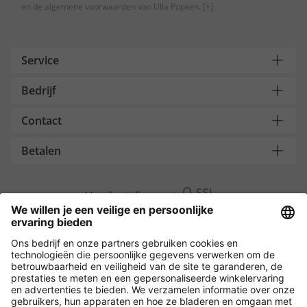
en de algemene voorwaarden van Ulla Popken.
[+]
Service
Bedrijf
Contact
Betalen
Versleuteling met
Overige webwinkels
België