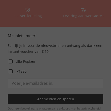
SSL versleuteling
Levering aan wensadres
Mis niets meer!
Schrijf je in voor de nieuwsbrief en ontvang als dank een
instant voucher van € 10.
Ulla Popken
JP1880
Aanmelden en sparen
Door een bestelling te plaatsen ga je akkoord met het privacybeleid