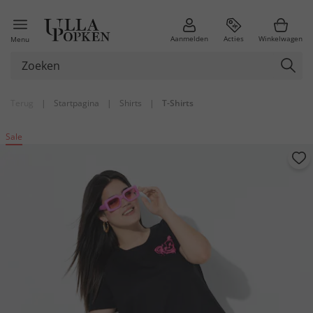
Aanmelden
Acties
Winkelwagen
Menu
Terug
|
Startpagina
|
Shirts
|
T-Shirts
Sale