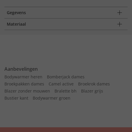
Gegevens
Materiaal
Aanbevelingen
Bodywarmer heren
Bomberjack dames
Broekpakken dames
Camel active
Broekrok dames
Blazer zonder mouwen
Bralette bh
Blazer grijs
Bustier kant
Bodywarmer groen