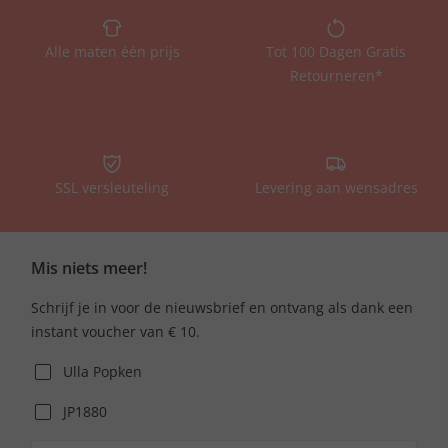
Alle maten één prijs
Tot 100 Dagen Gratis
Retourneren*
SSL versleuteling
Levering aan wensadres
Mis niets meer!
Schrijf je in voor de nieuwsbrief en ontvang als dank een
instant voucher van € 10.
Ulla Popken
JP1880