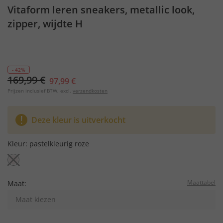
Vitaform leren sneakers, metallic look,
zipper, wijdte H
- 42%
169,99 €
97,99 €
Prijzen inclusief BTW, excl.
verzendkosten
Deze kleur is uitverkocht
Kleur:
pastelkleurig roze
Maattabel
Maat:
Maat kiezen