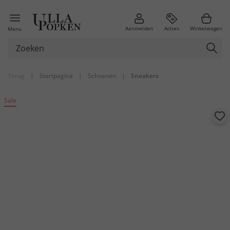
Aanmelden
Acties
Winkelwagen
Menu
Terug
|
Startpagina
|
Schoenen
|
Sneakers
Sale