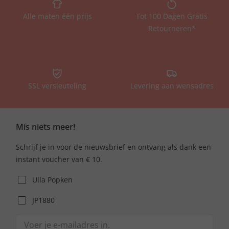
Alle maten één prijs
Tot 100 Dagen Gratis
Retourneren*
SSL versleuteling
Levering aan wensadres
Mis niets meer!
Schrijf je in voor de nieuwsbrief en ontvang als dank een
instant voucher van € 10.
Ulla Popken
JP1880