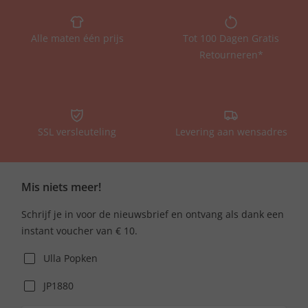
Alle maten één prijs
Tot 100 Dagen Gratis
Retourneren*
SSL versleuteling
Levering aan wensadres
Mis niets meer!
Schrijf je in voor de nieuwsbrief en ontvang als dank een
instant voucher van € 10.
Ulla Popken
JP1880