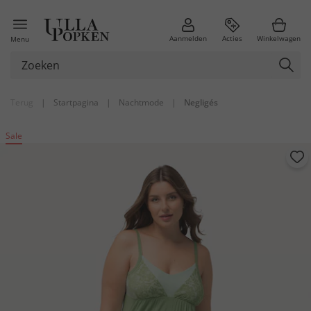
Aanmelden
Acties
Winkelwagen
Menu
Terug
|
Startpagina
|
Nachtmode
|
Negligés
Sale