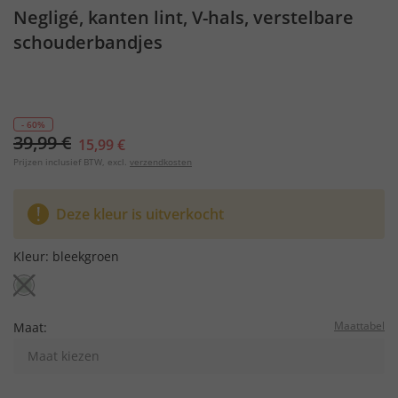
Negligé, kanten lint, V-hals, verstelbare
schouderbandjes
- 60%
39,99 €
15,99 €
Prijzen inclusief BTW, excl.
verzendkosten
Deze kleur is uitverkocht
Kleur:
bleekgroen
Maattabel
Maat:
Maat kiezen