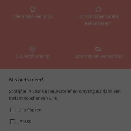
Alle maten één prijs
Tot 100 Dagen Gratis
Retourneren*
SSL versleuteling
Levering aan wensadres
Mis niets meer!
Schrijf je in voor de nieuwsbrief en ontvang als dank een
instant voucher van € 10.
Ulla Popken
JP1880