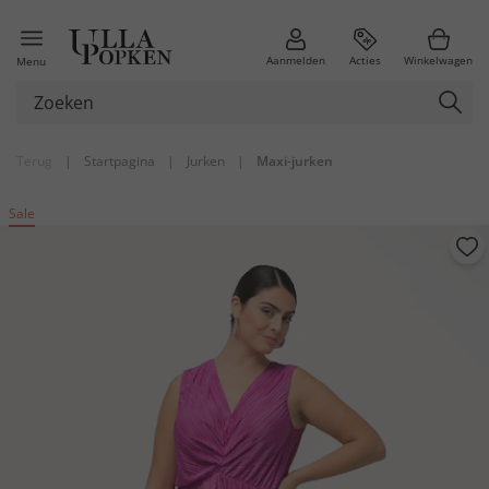
Aanmelden
Acties
Winkelwagen
Menu
Terug
|
Startpagina
|
Jurken
|
Maxi-jurken
Sale