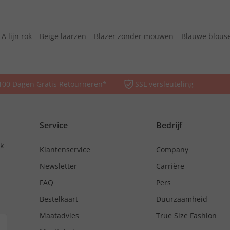
A lijn rok
Beige laarzen
Blazer zonder mouwen
Blauwe blous
100 Dagen Gratis Retourneren*
SSL versleuteling
Service
Bedrijf
nk
Klantenservice
Company
Newsletter
Carrière
FAQ
Pers
Bestelkaart
Duurzaamheid
Maatadvies
True Size Fashion