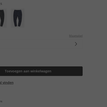
js
Maattabel
Toevoegen aan winkelwagen
aal vinden
ns