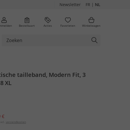
Newsletter
FR
|
NL
nmelden
Bestelkaart
Acties
Favorieten
Winkelwagen
tische tailleband, Modern Fit, 3
 8 XL
 €
xcl.
verzendkosten