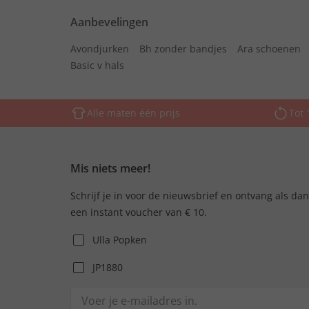
Aanbevelingen
Avondjurken
Bh zonder bandjes
Ara schoenen
Basic v hals
Alle maten één prijs
Tot 
Mis niets meer!
Schrijf je in voor de nieuwsbrief en ontvang als da
een instant voucher van € 10.
Ulla Popken
JP1880