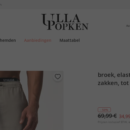
n
Aa
rhemden
Aanbiedingen
Maattabel
broek, elas
zakken, tot
- 50%
69,99 €
34,99
Prijzen inclusief BTW, e