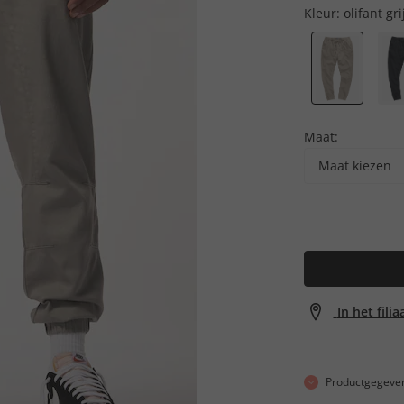
Kleur:
olifant gri
Maat:
Maat kiezen
In het fili
Productgegeve