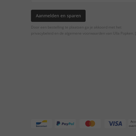
Aanmelden en sparen
Door een bestelling te plaatsen ga je akkoord met het
privacybeleid en de algemene voorwaarden van Ulla Popken.
[
Acc
overs