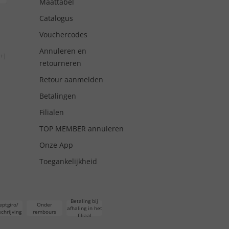
Maattabel
Catalogus
Vouchercodes
Annuleren en
+]
retourneren
Retour aanmelden
Betalingen
Filialen
TOP MEMBER annuleren
Onze App
Toegankelijkheid
Betaling bij
eptgiro/
Onder
afhaling in het
chrijving
rembours
filiaal