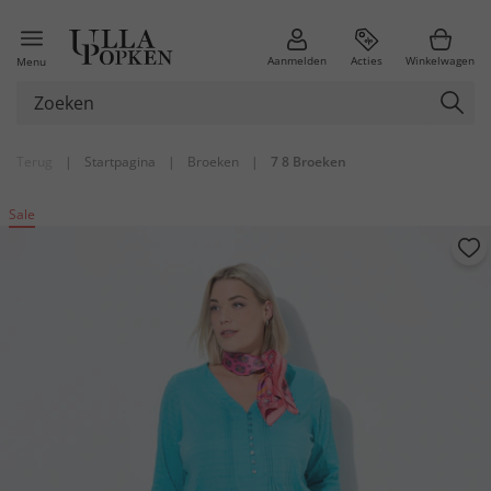
Aanmelden
Acties
Winkelwagen
Menu
Terug
|
Startpagina
|
Broeken
|
7 8 Broeken
Sale