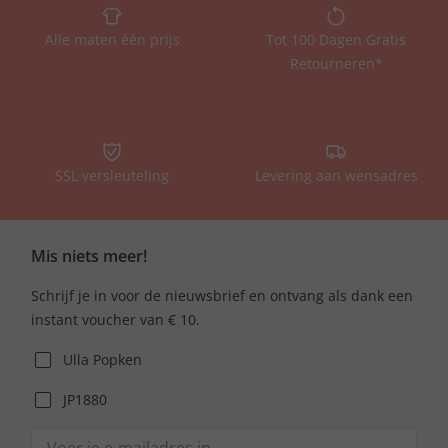
Alle maten één prijs
Tot 100 Dagen Gratis
Retourneren*
SSL versleuteling
Levering aan wensadres
Mis niets meer!
Schrijf je in voor de nieuwsbrief en ontvang als dank een
instant voucher van € 10.
Ulla Popken
JP1880