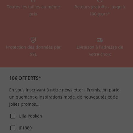
Toutes les tailles au même
Retours gratuits - jusqu'à
prix
100 jours*
Protection des données par
Livraison à l'adresse de
SSL
votre choix
10€ OFFERTS*
En vous inscrivant à notre newsletter ! Promis, on parle
uniquement d'inspirations mode, de nouveautés et de
jolies promos...
Ulla Popken
JP1880