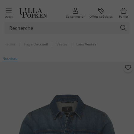
Se connecter
Offres spéciales
Panier
Menu
Retour
|
Page d’accueil
|
Vestes
|
tous Vestes
Nouveau