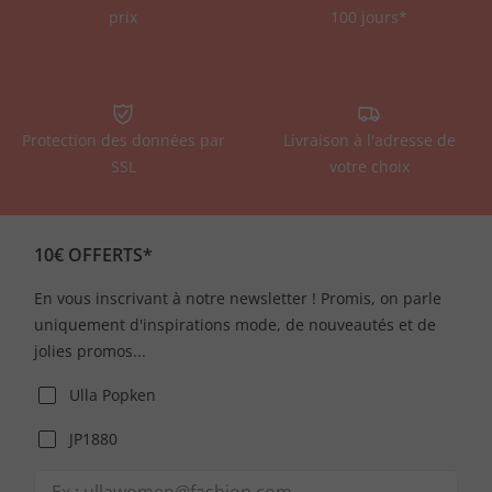
prix
100 jours*
Protection des données par
Livraison à l'adresse de
SSL
votre choix
10€ OFFERTS*
En vous inscrivant à notre newsletter ! Promis, on parle
uniquement d'inspirations mode, de nouveautés et de
jolies promos...
Ulla Popken
JP1880