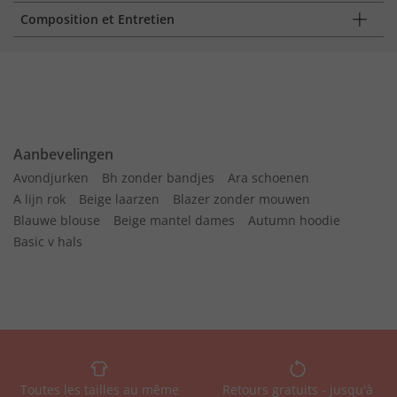
Composition et Entretien
Aanbevelingen
Avondjurken
Bh zonder bandjes
Ara schoenen
A lijn rok
Beige laarzen
Blazer zonder mouwen
Blauwe blouse
Beige mantel dames
Autumn hoodie
Basic v hals
Toutes les tailles au même
Retours gratuits - jusqu'à