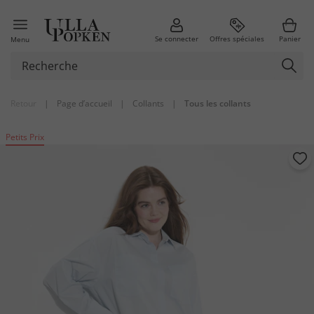
Se connecter
Offres spéciales
Panier
Menu
Retour
|
Page d’accueil
|
Collants
|
Tous les collants
Petits Prix