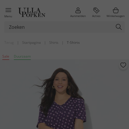
Aanmelden
Acties
Winkelwagen
Menu
Terug
|
Startpagina
|
Shirts
|
T-Shirts
Sale
Duurzaam