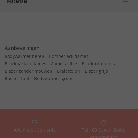
Materiaal
Aanbevelingen
Bodywarmer heren
Bomberjack dames
Broekpakken dames
Camel active
Broekrok dames
Blazer zonder mouwen
Bralette bh
Blazer grijs
Bustier kant
Bodywarmer groen
Alle maten één prijs
Tot 100 Dagen Gratis
Retourneren*