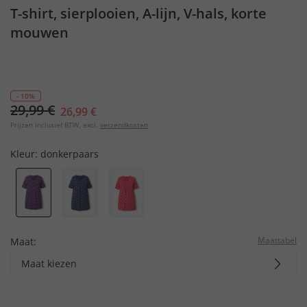
T-shirt, sierplooien, A-lijn, V-hals, korte
mouwen
- 10%
29,99 €
26,99 €
Prijzen inclusief BTW, excl.
verzendkosten
Kleur:
donkerpaars
Maattabel
Maat:
Maat kiezen