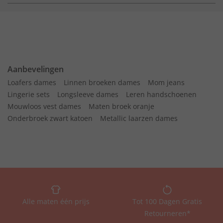
Aanbevelingen
Loafers dames
Linnen broeken dames
Mom jeans
Lingerie sets
Longsleeve dames
Leren handschoenen
Mouwloos vest dames
Maten broek oranje
Onderbroek zwart katoen
Metallic laarzen dames
Alle maten één prijs
Tot 100 Dagen Gratis
Retourneren*