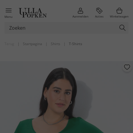
Aanmelden
Acties
Winkelwagen
Menu
Terug
|
Startpagina
|
Shirts
|
T-Shirts