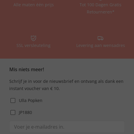
Alle maten één prijs
Tot 100 Dagen Gratis
Retourneren*
SSL versleuteling
Levering aan wensadres
Mis niets meer!
Schrijf je in voor de nieuwsbrief en ontvang als dank een
instant voucher van € 10.
Ulla Popken
JP1880