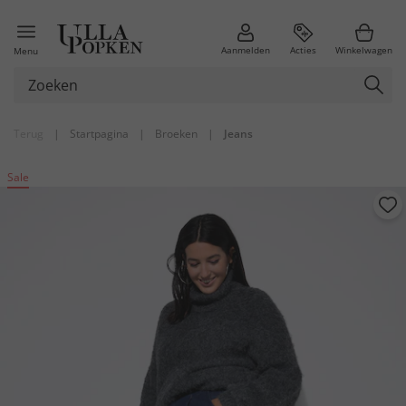
Aanmelden
Acties
Winkelwagen
Menu
Terug
|
Startpagina
|
Broeken
|
Jeans
Sale