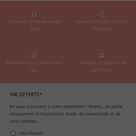
Toutes les tailles au même
Retours gratuits - jusqu'à
prix
100 jours*
Protection des données par
Livraison à l'adresse de
SSL
votre choix
10€ OFFERTS*
En vous inscrivant à notre newsletter ! Promis, on parle
uniquement d'inspirations mode, de nouveautés et de
jolies promos...
Ulla Popken