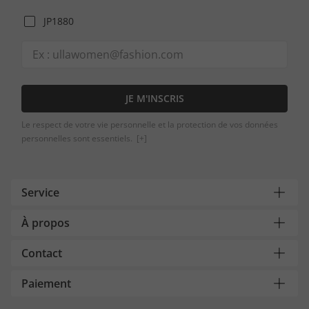
JP1880
JE M'INSCRIS
Le respect de votre vie personnelle et la protection de vos données
personnelles sont essentiels.
[+]
Service
À propos
Contact
Paiement