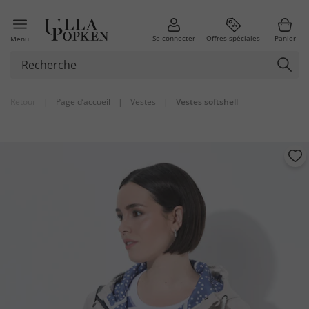
Se connecter
Offres spéciales
Panier
Menu
Retour
|
Page d’accueil
|
Vestes
|
Vestes softshell