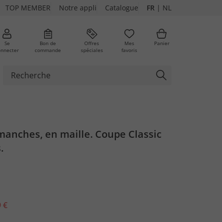
TOP MEMBER
Notre appli
Catalogue
FR
|
NL
Se
Bon de
Offres
Mes
Panier
onnecter
commande
spéciales
favoris
manches, en maille. Coupe Classic
.
 €