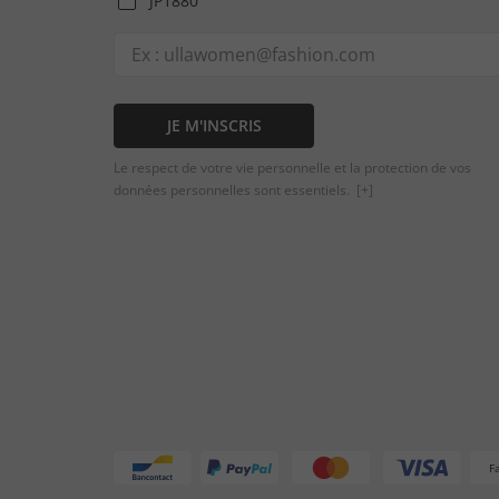
JP1880
JE M'INSCRIS
Le respect de votre vie personnelle et la protection de vos
données personnelles sont essentiels.
[+]
F