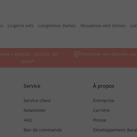
ns
Lingerie sets
Longsleeve dames
Mouwloos vest dames
Lon
etours gratuits - jusqu'à 100
Protection des données par
jours*
Service
À propos
Service client
Entreprise
Newsletter
Carrière
FAQ
Presse
Bon de commande
Développement dura