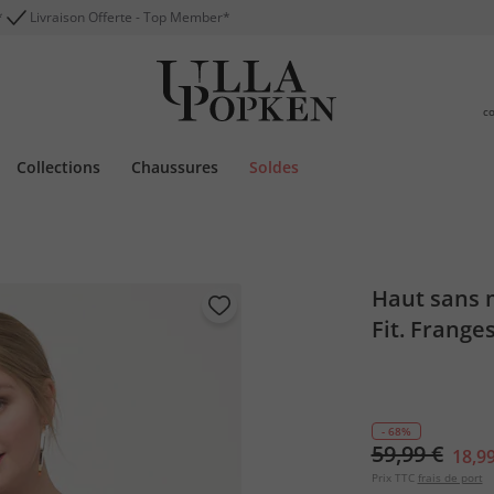
*
Livraison Offerte - Top Member*
c
Collections
Chaussures
Soldes
Haut sans 
Fit. Franges
- 68%
59,99 €
18,99
Prix TTC
frais de port