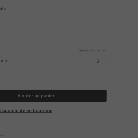
uite
Guide des tailles
aille
Ajouter au panier
 disponibilité en boutique
uit