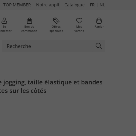
TOP MEMBER
Notre appli
Catalogue
FR
|
NL
Se
Bon de
Offres
Mes
Panier
onnecter
commande
spéciales
favoris
 jogging, taille élastique et bandes
es sur les côtés