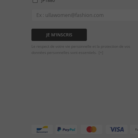
JP1880
JE M'INSCRIS
Le respect de votre vie personnelle et la protection de vos
données personnelles sont essentiels.
[+]
F