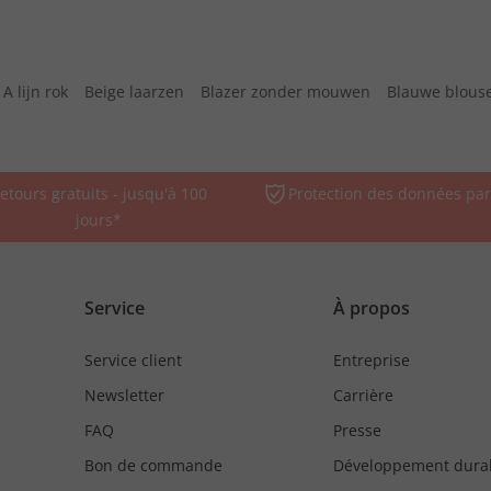
A lijn rok
Beige laarzen
Blazer zonder mouwen
Blauwe blous
etours gratuits - jusqu'à 100
Protection des données par
jours*
Service
À propos
Service client
Entreprise
Newsletter
Carrière
FAQ
Presse
Bon de commande
Développement dura