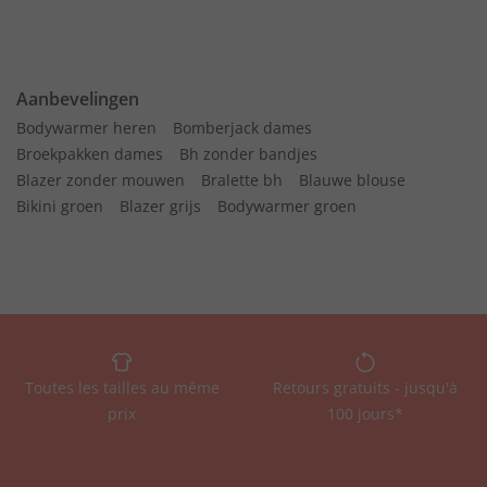
Aanbevelingen
Bodywarmer heren
Bomberjack dames
Broekpakken dames
Bh zonder bandjes
Blazer zonder mouwen
Bralette bh
Blauwe blouse
Bikini groen
Blazer grijs
Bodywarmer groen
Toutes les tailles au même
Retours gratuits - jusqu'à
prix
100 jours*