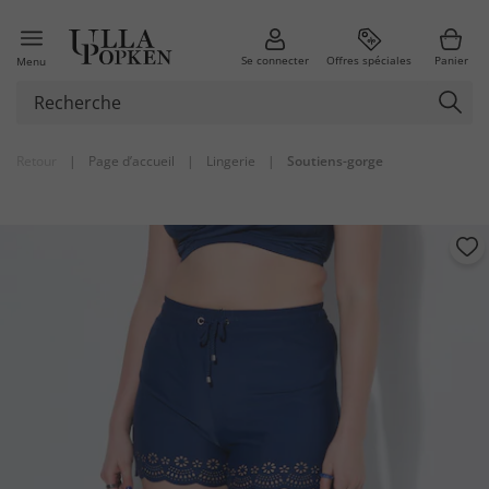
Se connecter
Offres spéciales
Panier
Menu
Retour
|
Page d’accueil
|
Lingerie
|
Soutiens-gorge