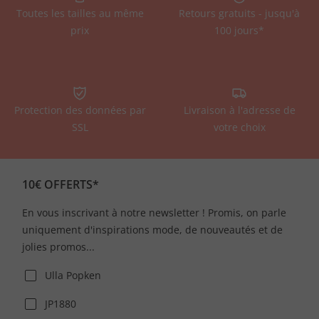
Toutes les tailles au même
Retours gratuits - jusqu'à
prix
100 jours*
Protection des données par
Livraison à l'adresse de
SSL
votre choix
10€ OFFERTS*
En vous inscrivant à notre newsletter ! Promis, on parle
uniquement d'inspirations mode, de nouveautés et de
jolies promos...
Ulla Popken
JP1880