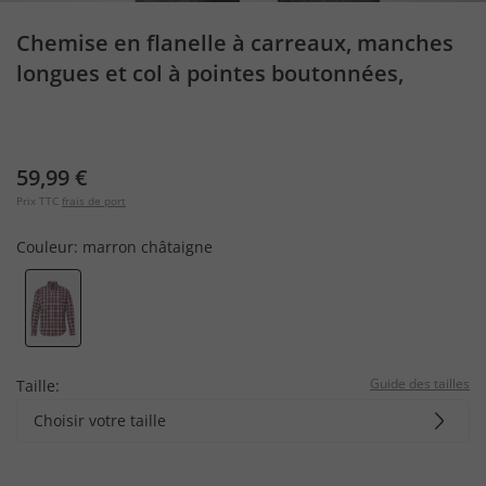
Chemise en flanelle à carreaux, manches
longues et col à pointes boutonnées,
coupe Modern Fit
59,99 €
Prix TTC
frais de port
Couleur:
marron châtaigne
Guide des tailles
Taille:
Choisir votre taille