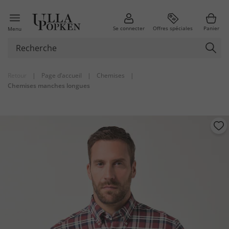
Se connecter
Offres spéciales
Panier
Menu
Retour
|
Page d’accueil
|
Chemises
|
Chemises manches longues