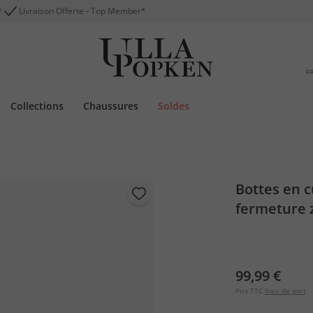
*
Livraison Offerte - Top Member*
c
Collections
Chaussures
Soldes
Bottes en c
fermeture z
99,99 €
Prix TTC
frais de port