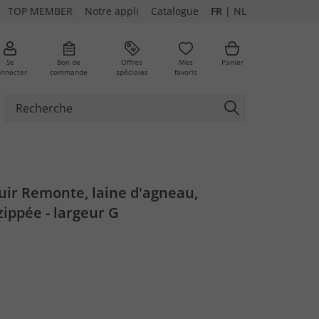
TOP MEMBER
Notre appli
Catalogue
FR
|
NL
Se
Bon de
Offres
Mes
Panier
onnecter
commande
spéciales
favoris
uir Remonte, laine d'agneau,
ippée - largeur G