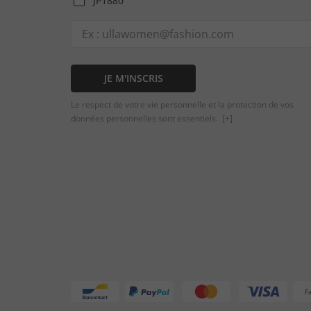
JP1880
JE M'INSCRIS
Le respect de votre vie personnelle et la protection de vos
données personnelles sont essentiels.
[+]
F