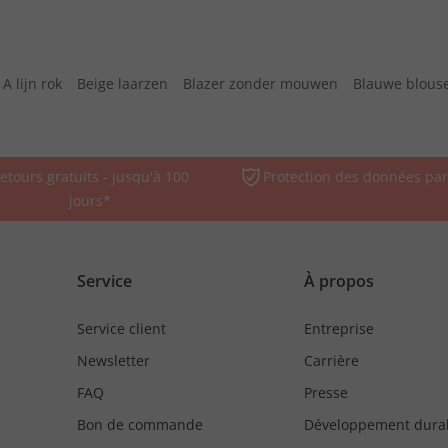
A lijn rok
Beige laarzen
Blazer zonder mouwen
Blauwe blous
etours gratuits - jusqu'à 100
Protection des données par
jours*
Service
À propos
Service client
Entreprise
Newsletter
Carrière
FAQ
Presse
Bon de commande
Développement dura