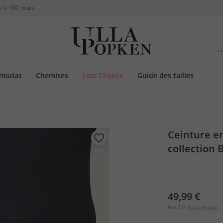
u'à 100 jours
c
rmudas
Chemises
Last Chance
Guide des tailles
Ceinture en
collection 
49,99 €
Prix TTC
frais de port