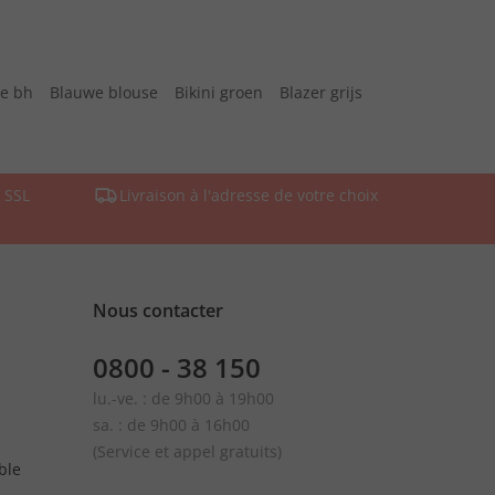
te bh
Blauwe blouse
Bikini groen
Blazer grijs
 SSL
Livraison à l'adresse de votre choix
Nous contacter
0800 - 38 150
lu.-ve. : de 9h00 à 19h00
sa. : de 9h00 à 16h00
(Service et appel gratuits)
ble