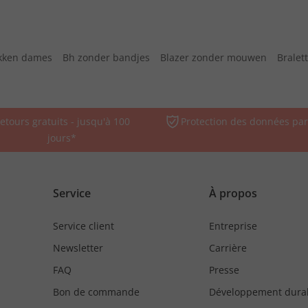
kken dames
Bh zonder bandjes
Blazer zonder mouwen
Bralet
etours gratuits - jusqu'à 100
Protection des données par
jours*
Service
À propos
Service client
Entreprise
Newsletter
Carrière
FAQ
Presse
Bon de commande
Développement dura