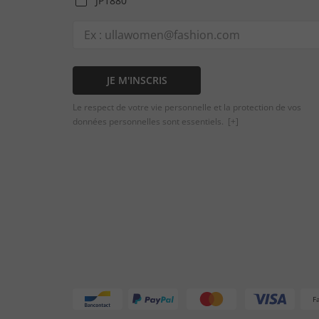
JP1880
JE M'INSCRIS
Le respect de votre vie personnelle et la protection de vos
données personnelles sont essentiels.
[+]
F