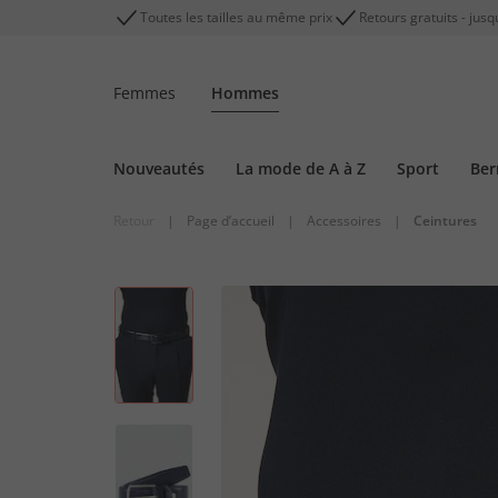
Toutes les tailles au même prix
Retours gratuits - jusq
Femmes
Hommes
Nouveautés
La mode de A à Z
Sport
Be
Retour
|
Page d’accueil
|
Accessoires
|
Ceintures