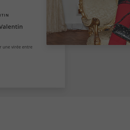
NTIN
-Valentin
r une virée entre