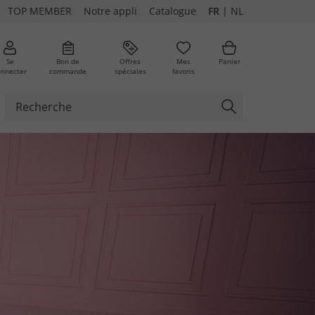
TOP MEMBER
Notre appli
Catalogue
FR
|
NL
Se
Bon de
Offres
Mes
Panier
onnecter
commande
spéciales
favoris