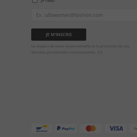
JP1880
JE M'INSCRIS
Le respect de votre vie personnelle et la protection de vos
données personnelles sont essentiels.
[+]
F