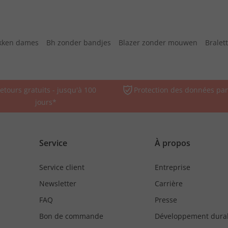
kken dames
Bh zonder bandjes
Blazer zonder mouwen
Bralet
etours gratuits - jusqu'à 100
Protection des données par
jours*
Service
À propos
Service client
Entreprise
Newsletter
Carrière
FAQ
Presse
Bon de commande
Développement dura