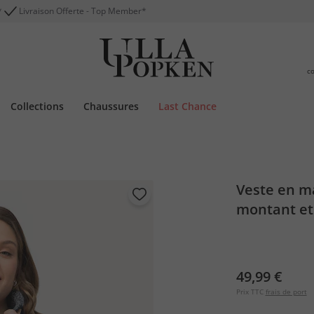
*
Livraison Offerte - Top Member*
c
Collections
Chaussures
Last Chance
Veste en ma
montant et
49,99 €
Prix TTC
frais de port