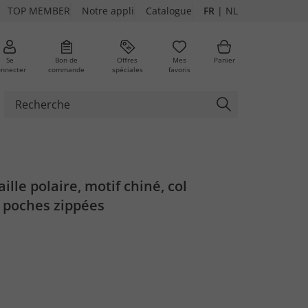
TOP MEMBER
Notre appli
Catalogue
FR
|
NL
Se
Bon de
Offres
Mes
Panier
onnecter
commande
spéciales
favoris
ille polaire, motif chiné, col
 poches zippées