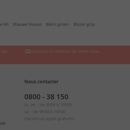
te bh
Blauwe blouse
Bikini groen
Blazer grijs
 SSL
Livraison à l'adresse de votre choix
Nous contacter
0800 - 38 150
lu.-ve. : de 9h00 à 19h00
sa. : de 9h00 à 16h00
(Service et appel gratuits)
ble