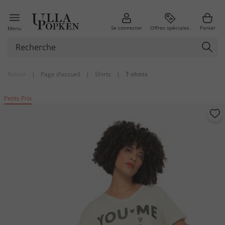
Se connecter
Offres spéciales
Panier
Menu
Retour
|
Page d’accueil
|
Shirts
|
T-shirts
Petits Prix