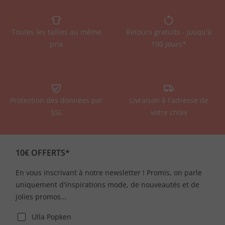
Toutes les tailles au même
Retours gratuits - jusqu'à
prix
100 jours*
Protection des données par
Livraison à l'adresse de
SSL
votre choix
10€ OFFERTS*
En vous inscrivant à notre newsletter ! Promis, on parle
uniquement d'inspirations mode, de nouveautés et de
jolies promos...
Ulla Popken