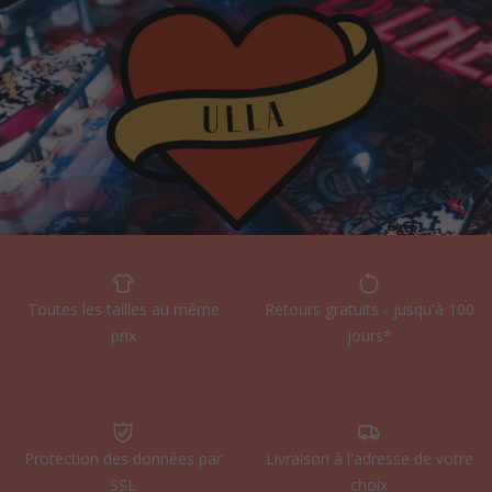
Toutes les tailles au même
Retours gratuits - jusqu'à 100
prix
jours*
Protection des données par
Livraison à l'adresse de votre
SSL
choix